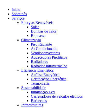
Início
Sobre nós
Serviços
Energias Renováveis
Solar
Bombas de calor
Biomassa
Climatização
Piso Radiante
Ar Condicionado
Ventiloconvectores
Aquecedores Pirolíticos
Radiadores
Radiador Infravermelho
Eficiência Energética
Análise Energética
Certificação Energética
Termografia
Sustentabilidade
Iluminação Led
Carregadores de veículos elétricos
Barbecues
Infraestruturas