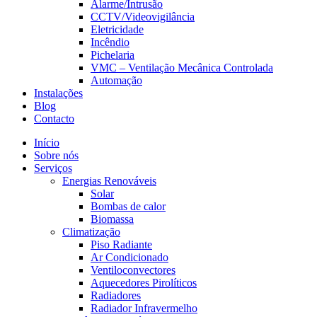
Alarme/Intrusão
CCTV/Videovigilância
Eletricidade
Incêndio
Pichelaria
VMC – Ventilação Mecânica Controlada
Automação
Instalações
Blog
Contacto
Início
Sobre nós
Serviços
Energias Renováveis
Solar
Bombas de calor
Biomassa
Climatização
Piso Radiante
Ar Condicionado
Ventiloconvectores
Aquecedores Pirolíticos
Radiadores
Radiador Infravermelho