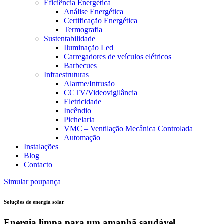
Eficiência Energética
Análise Energética
Certificação Energética
Termografia
Sustentabilidade
Iluminação Led
Carregadores de veículos elétricos
Barbecues
Infraestruturas
Alarme/Intrusão
CCTV/Videovigilância
Eletricidade
Incêndio
Pichelaria
VMC – Ventilação Mecânica Controlada
Automação
Instalações
Blog
Contacto
Simular poupança
Soluções de energia solar
Energia limpa para
um amanhã saudável