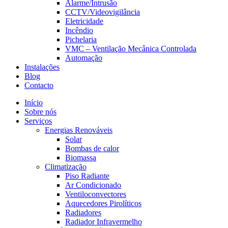
Alarme/Intrusão
CCTV/Videovigilância
Eletricidade
Incêndio
Pichelaria
VMC – Ventilação Mecânica Controlada
Automação
Instalações
Blog
Contacto
Início
Sobre nós
Serviços
Energias Renováveis
Solar
Bombas de calor
Biomassa
Climatização
Piso Radiante
Ar Condicionado
Ventiloconvectores
Aquecedores Pirolíticos
Radiadores
Radiador Infravermelho