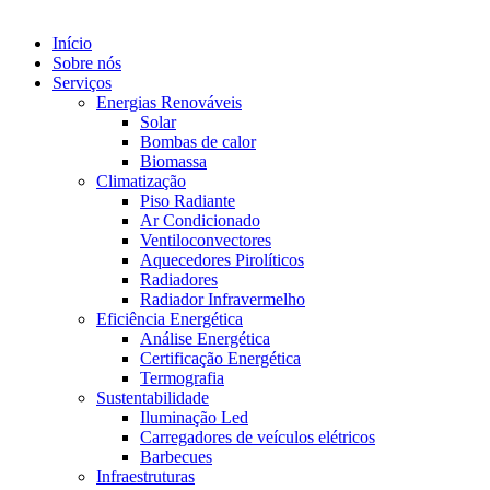
Início
Sobre nós
Serviços
Energias Renováveis
Solar
Bombas de calor
Biomassa
Climatização
Piso Radiante
Ar Condicionado
Ventiloconvectores
Aquecedores Pirolíticos
Radiadores
Radiador Infravermelho
Eficiência Energética
Análise Energética
Certificação Energética
Termografia
Sustentabilidade
Iluminação Led
Carregadores de veículos elétricos
Barbecues
Infraestruturas