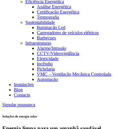
Eficiência Energética
Análise Energética
Certificação Energética
Termografia
Sustentabilidade
Iluminação Led
Carregadores de veículos elétricos
Barbecues
Infraestruturas
Alarme/Intrusão
CCTV/Videovigilância
Eletricidade
Incêndio
Pichelaria
VMC – Ventilação Mecânica Controlada
Automação
Instalações
Blog
Contacto
Simular poupança
Soluções de energia solar
Energia limpa para
um amanhã saudável