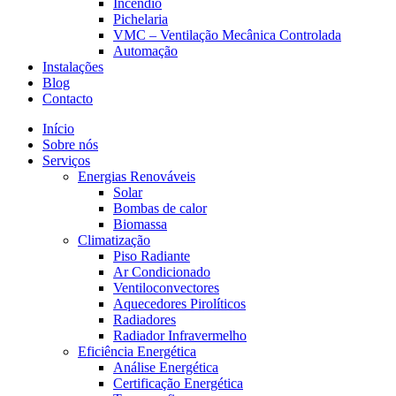
Incêndio
Pichelaria
VMC – Ventilação Mecânica Controlada
Automação
Instalações
Blog
Contacto
Início
Sobre nós
Serviços
Energias Renováveis
Solar
Bombas de calor
Biomassa
Climatização
Piso Radiante
Ar Condicionado
Ventiloconvectores
Aquecedores Pirolíticos
Radiadores
Radiador Infravermelho
Eficiência Energética
Análise Energética
Certificação Energética