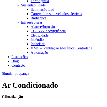
Termografia
Sustentabilidade
Iluminação Led
Carregadores de veículos elétricos
Barbecues
Infraestruturas
Alarme/Intrusão
CCTV/Videovigilância
Eletricidade
Incêndio
Pichelaria
VMC – Ventilação Mecânica Controlada
Automação
Instalações
Blog
Contacto
Simular poupança
Ar Condicionado
Climatização