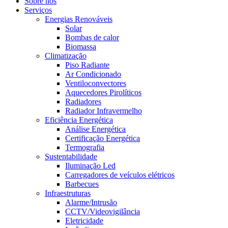
Sobre nós
Serviços
Energias Renováveis
Solar
Bombas de calor
Biomassa
Climatização
Piso Radiante
Ar Condicionado
Ventiloconvectores
Aquecedores Pirolíticos
Radiadores
Radiador Infravermelho
Eficiência Energética
Análise Energética
Certificação Energética
Termografia
Sustentabilidade
Iluminação Led
Carregadores de veículos elétricos
Barbecues
Infraestruturas
Alarme/Intrusão
CCTV/Videovigilância
Eletricidade