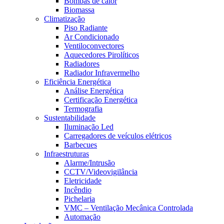
Bombas de calor
Biomassa
Climatização
Piso Radiante
Ar Condicionado
Ventiloconvectores
Aquecedores Pirolíticos
Radiadores
Radiador Infravermelho
Eficiência Energética
Análise Energética
Certificação Energética
Termografia
Sustentabilidade
Iluminação Led
Carregadores de veículos elétricos
Barbecues
Infraestruturas
Alarme/Intrusão
CCTV/Videovigilância
Eletricidade
Incêndio
Pichelaria
VMC – Ventilação Mecânica Controlada
Automação