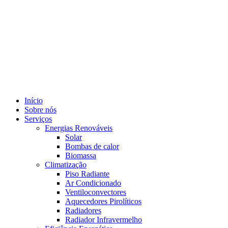
Início
Sobre nós
Serviços
Energias Renováveis
Solar
Bombas de calor
Biomassa
Climatização
Piso Radiante
Ar Condicionado
Ventiloconvectores
Aquecedores Pirolíticos
Radiadores
Radiador Infravermelho