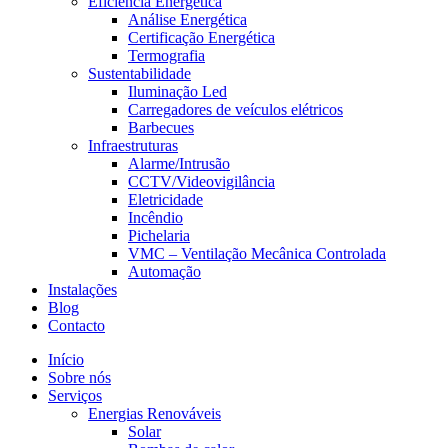
Eficiência Energética
Análise Energética
Certificação Energética
Termografia
Sustentabilidade
Iluminação Led
Carregadores de veículos elétricos
Barbecues
Infraestruturas
Alarme/Intrusão
CCTV/Videovigilância
Eletricidade
Incêndio
Pichelaria
VMC – Ventilação Mecânica Controlada
Automação
Instalações
Blog
Contacto
Início
Sobre nós
Serviços
Energias Renováveis
Solar