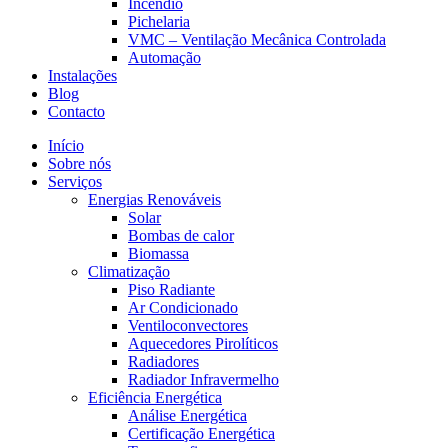
Incêndio
Pichelaria
VMC – Ventilação Mecânica Controlada
Automação
Instalações
Blog
Contacto
Início
Sobre nós
Serviços
Energias Renováveis
Solar
Bombas de calor
Biomassa
Climatização
Piso Radiante
Ar Condicionado
Ventiloconvectores
Aquecedores Pirolíticos
Radiadores
Radiador Infravermelho
Eficiência Energética
Análise Energética
Certificação Energética