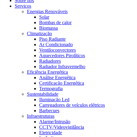
Sobre nós
Serviços
Energias Renováveis
Solar
Bombas de calor
Biomassa
Climatização
Piso Radiante
Ar Condicionado
Ventiloconvectores
Aquecedores Pirolíticos
Radiadores
Radiador Infravermelho
Eficiência Energética
Análise Energética
Certificação Energética
Termografia
Sustentabilidade
Iluminação Led
Carregadores de veículos elétricos
Barbecues
Infraestruturas
Alarme/Intrusão
CCTV/Videovigilância
Eletricidade