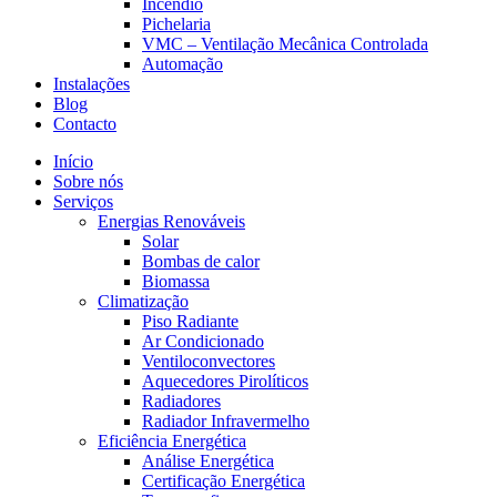
Incêndio
Pichelaria
VMC – Ventilação Mecânica Controlada
Automação
Instalações
Blog
Contacto
Início
Sobre nós
Serviços
Energias Renováveis
Solar
Bombas de calor
Biomassa
Climatização
Piso Radiante
Ar Condicionado
Ventiloconvectores
Aquecedores Pirolíticos
Radiadores
Radiador Infravermelho
Eficiência Energética
Análise Energética
Certificação Energética