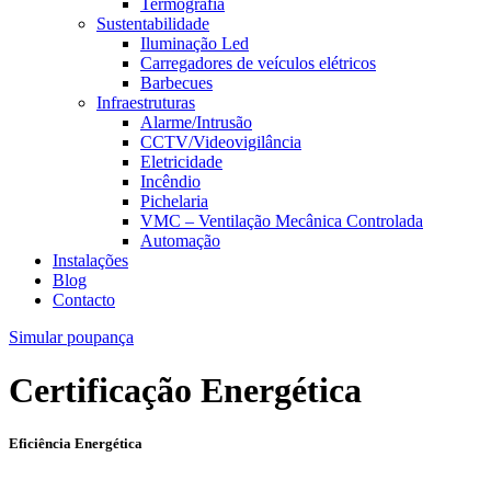
Termografia
Sustentabilidade
Iluminação Led
Carregadores de veículos elétricos
Barbecues
Infraestruturas
Alarme/Intrusão
CCTV/Videovigilância
Eletricidade
Incêndio
Pichelaria
VMC – Ventilação Mecânica Controlada
Automação
Instalações
Blog
Contacto
Simular poupança
Certificação Energética
Eficiência Energética