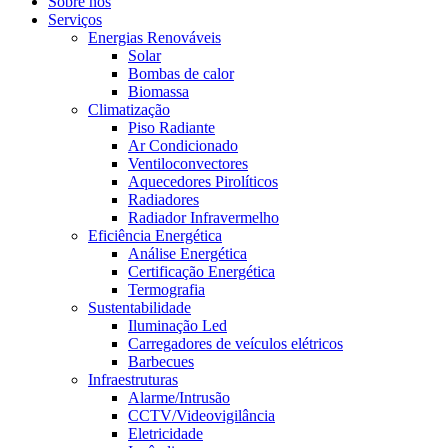
Sobre nós
Serviços
Energias Renováveis
Solar
Bombas de calor
Biomassa
Climatização
Piso Radiante
Ar Condicionado
Ventiloconvectores
Aquecedores Pirolíticos
Radiadores
Radiador Infravermelho
Eficiência Energética
Análise Energética
Certificação Energética
Termografia
Sustentabilidade
Iluminação Led
Carregadores de veículos elétricos
Barbecues
Infraestruturas
Alarme/Intrusão
CCTV/Videovigilância
Eletricidade