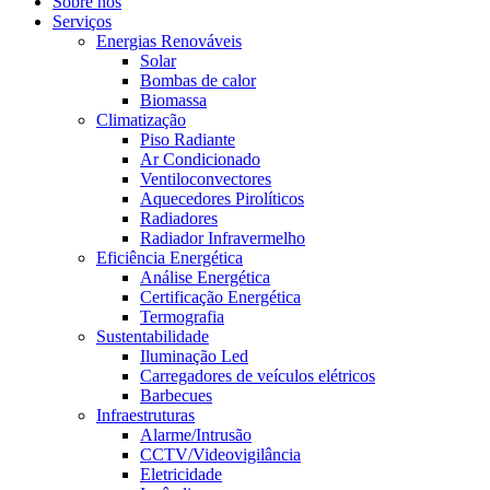
Sobre nós
Serviços
Energias Renováveis
Solar
Bombas de calor
Biomassa
Climatização
Piso Radiante
Ar Condicionado
Ventiloconvectores
Aquecedores Pirolíticos
Radiadores
Radiador Infravermelho
Eficiência Energética
Análise Energética
Certificação Energética
Termografia
Sustentabilidade
Iluminação Led
Carregadores de veículos elétricos
Barbecues
Infraestruturas
Alarme/Intrusão
CCTV/Videovigilância
Eletricidade