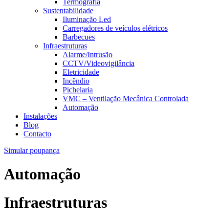
Termografia
Sustentabilidade
Iluminação Led
Carregadores de veículos elétricos
Barbecues
Infraestruturas
Alarme/Intrusão
CCTV/Videovigilância
Eletricidade
Incêndio
Pichelaria
VMC – Ventilação Mecânica Controlada
Automação
Instalações
Blog
Contacto
Simular poupança
Automação
Infraestruturas