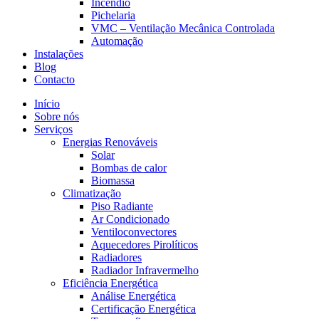
Incêndio
Pichelaria
VMC – Ventilação Mecânica Controlada
Automação
Instalações
Blog
Contacto
Início
Sobre nós
Serviços
Energias Renováveis
Solar
Bombas de calor
Biomassa
Climatização
Piso Radiante
Ar Condicionado
Ventiloconvectores
Aquecedores Pirolíticos
Radiadores
Radiador Infravermelho
Eficiência Energética
Análise Energética
Certificação Energética