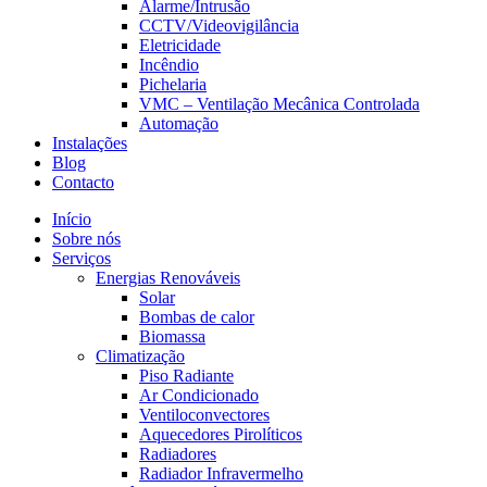
Alarme/Intrusão
CCTV/Videovigilância
Eletricidade
Incêndio
Pichelaria
VMC – Ventilação Mecânica Controlada
Automação
Instalações
Blog
Contacto
Início
Sobre nós
Serviços
Energias Renováveis
Solar
Bombas de calor
Biomassa
Climatização
Piso Radiante
Ar Condicionado
Ventiloconvectores
Aquecedores Pirolíticos
Radiadores
Radiador Infravermelho