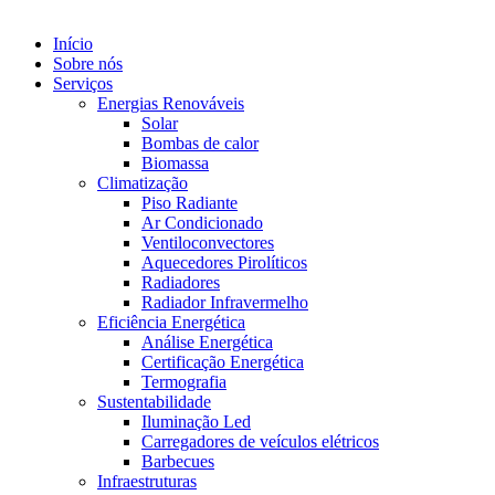
Início
Sobre nós
Serviços
Energias Renováveis
Solar
Bombas de calor
Biomassa
Climatização
Piso Radiante
Ar Condicionado
Ventiloconvectores
Aquecedores Pirolíticos
Radiadores
Radiador Infravermelho
Eficiência Energética
Análise Energética
Certificação Energética
Termografia
Sustentabilidade
Iluminação Led
Carregadores de veículos elétricos
Barbecues
Infraestruturas