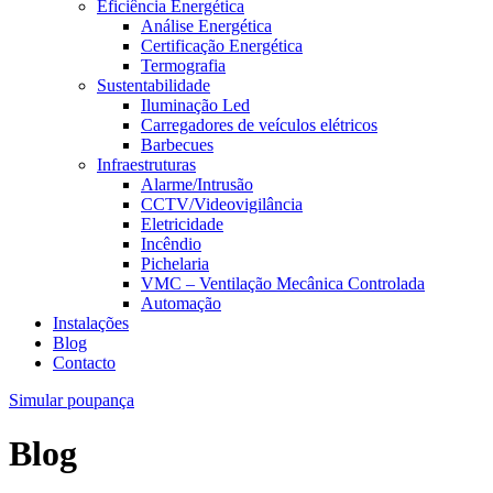
Eficiência Energética
Análise Energética
Certificação Energética
Termografia
Sustentabilidade
Iluminação Led
Carregadores de veículos elétricos
Barbecues
Infraestruturas
Alarme/Intrusão
CCTV/Videovigilância
Eletricidade
Incêndio
Pichelaria
VMC – Ventilação Mecânica Controlada
Automação
Instalações
Blog
Contacto
Simular poupança
Blog