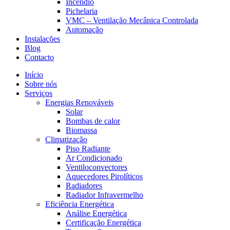
Incêndio
Pichelaria
VMC – Ventilação Mecânica Controlada
Automação
Instalações
Blog
Contacto
Início
Sobre nós
Serviços
Energias Renováveis
Solar
Bombas de calor
Biomassa
Climatização
Piso Radiante
Ar Condicionado
Ventiloconvectores
Aquecedores Pirolíticos
Radiadores
Radiador Infravermelho
Eficiência Energética
Análise Energética
Certificação Energética