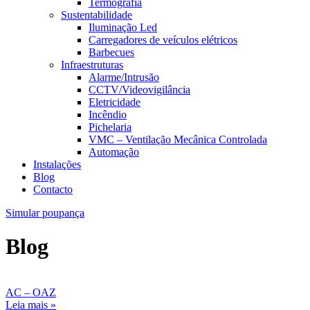
Termografia
Sustentabilidade
Iluminação Led
Carregadores de veículos elétricos
Barbecues
Infraestruturas
Alarme/Intrusão
CCTV/Videovigilância
Eletricidade
Incêndio
Pichelaria
VMC – Ventilação Mecânica Controlada
Automação
Instalações
Blog
Contacto
Simular poupança
Blog
AC – OAZ
Leia mais »