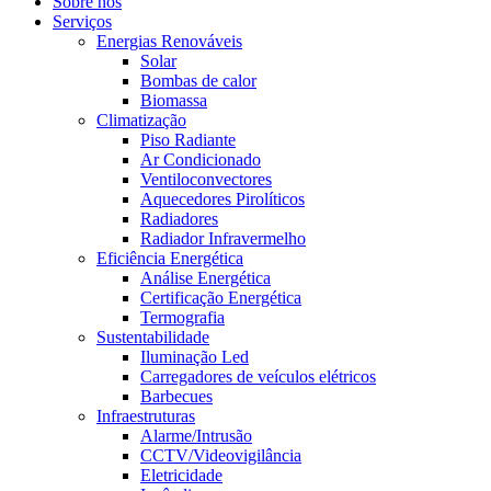
Sobre nós
Serviços
Energias Renováveis
Solar
Bombas de calor
Biomassa
Climatização
Piso Radiante
Ar Condicionado
Ventiloconvectores
Aquecedores Pirolíticos
Radiadores
Radiador Infravermelho
Eficiência Energética
Análise Energética
Certificação Energética
Termografia
Sustentabilidade
Iluminação Led
Carregadores de veículos elétricos
Barbecues
Infraestruturas
Alarme/Intrusão
CCTV/Videovigilância
Eletricidade