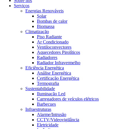
Sobre nós
Serviços
Energias Renováveis
Solar
Bombas de calor
Biomassa
Climatização
Piso Radiante
Ar Condicionado
Ventiloconvectores
Aquecedores Pirolíticos
Radiadores
Radiador Infravermelho
Eficiência Energética
Análise Energética
Certificação Energética
Termografia
Sustentabilidade
Iluminação Led
Carregadores de veículos elétricos
Barbecues
Infraestruturas
Alarme/Intrusão
CCTV/Videovigilância
Eletricidade