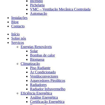
Incêndio
Pichelaria
VMC – Ventilação Mecânica Controlada
Automação
Instalações
Blog
Contacto
Início
Sobre nós
Serviços
Energias Renováveis
Solar
Bombas de calor
Biomassa
Climatização
Piso Radiante
Ar Condicionado
Ventiloconvectores
Aquecedores Pirolíticos
Radiadores
Radiador Infravermelho
Eficiência Energética
Análise Energética
Certificação Energética