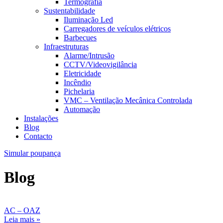
Termografia
Sustentabilidade
Iluminação Led
Carregadores de veículos elétricos
Barbecues
Infraestruturas
Alarme/Intrusão
CCTV/Videovigilância
Eletricidade
Incêndio
Pichelaria
VMC – Ventilação Mecânica Controlada
Automação
Instalações
Blog
Contacto
Simular poupança
Blog
AC – OAZ
Leia mais »