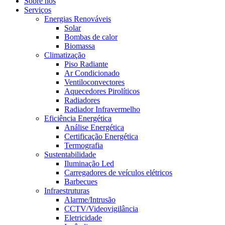
Sobre nós
Serviços
Energias Renováveis
Solar
Bombas de calor
Biomassa
Climatização
Piso Radiante
Ar Condicionado
Ventiloconvectores
Aquecedores Pirolíticos
Radiadores
Radiador Infravermelho
Eficiência Energética
Análise Energética
Certificação Energética
Termografia
Sustentabilidade
Iluminação Led
Carregadores de veículos elétricos
Barbecues
Infraestruturas
Alarme/Intrusão
CCTV/Videovigilância
Eletricidade