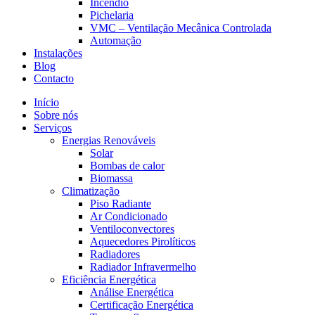
Incêndio
Pichelaria
VMC – Ventilação Mecânica Controlada
Automação
Instalações
Blog
Contacto
Início
Sobre nós
Serviços
Energias Renováveis
Solar
Bombas de calor
Biomassa
Climatização
Piso Radiante
Ar Condicionado
Ventiloconvectores
Aquecedores Pirolíticos
Radiadores
Radiador Infravermelho
Eficiência Energética
Análise Energética
Certificação Energética