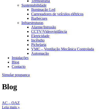
Termografia
Sustentabilidade
Iluminação Led
Carregadores de veículos elétricos
Barbecues
Infraestruturas
Alarme/Intrusão
CCTV/Videovigilância
Eletricidade
Incêndio
Pichelaria
VMC – Ventilação Mecânica Controlada
Automação
Instalações
Blog
Contacto
Simular poupança
Blog
AC – OAZ
Leia mais »