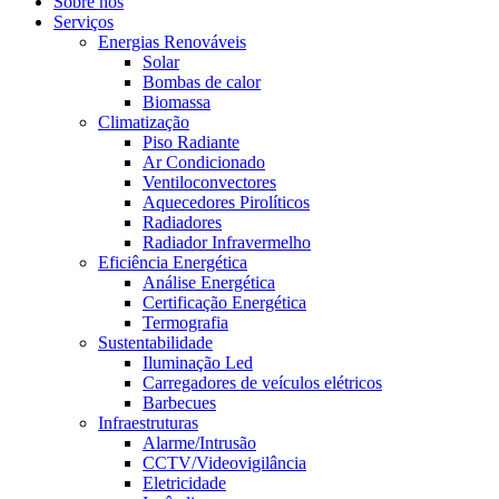
Sobre nós
Serviços
Energias Renováveis
Solar
Bombas de calor
Biomassa
Climatização
Piso Radiante
Ar Condicionado
Ventiloconvectores
Aquecedores Pirolíticos
Radiadores
Radiador Infravermelho
Eficiência Energética
Análise Energética
Certificação Energética
Termografia
Sustentabilidade
Iluminação Led
Carregadores de veículos elétricos
Barbecues
Infraestruturas
Alarme/Intrusão
CCTV/Videovigilância
Eletricidade