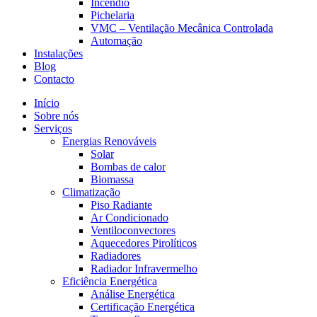
Incêndio
Pichelaria
VMC – Ventilação Mecânica Controlada
Automação
Instalações
Blog
Contacto
Início
Sobre nós
Serviços
Energias Renováveis
Solar
Bombas de calor
Biomassa
Climatização
Piso Radiante
Ar Condicionado
Ventiloconvectores
Aquecedores Pirolíticos
Radiadores
Radiador Infravermelho
Eficiência Energética
Análise Energética
Certificação Energética