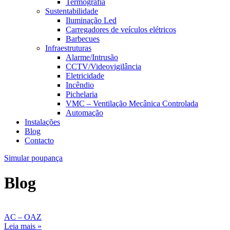
Termografia
Sustentabilidade
Iluminação Led
Carregadores de veículos elétricos
Barbecues
Infraestruturas
Alarme/Intrusão
CCTV/Videovigilância
Eletricidade
Incêndio
Pichelaria
VMC – Ventilação Mecânica Controlada
Automação
Instalações
Blog
Contacto
Simular poupança
Blog
AC – OAZ
Leia mais »