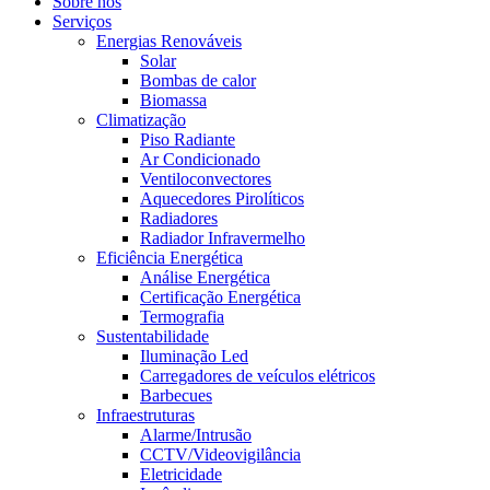
Sobre nós
Serviços
Energias Renováveis
Solar
Bombas de calor
Biomassa
Climatização
Piso Radiante
Ar Condicionado
Ventiloconvectores
Aquecedores Pirolíticos
Radiadores
Radiador Infravermelho
Eficiência Energética
Análise Energética
Certificação Energética
Termografia
Sustentabilidade
Iluminação Led
Carregadores de veículos elétricos
Barbecues
Infraestruturas
Alarme/Intrusão
CCTV/Videovigilância
Eletricidade