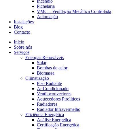
Incêndio
Pichelaria
VMC – Ventilação Mecânica Controlada
Automação
Instalações
Blog
Contacto
Início
Sobre nós
Serviços
Energias Renováveis
Solar
Bombas de calor
Biomassa
Climatização
Piso Radiante
Ar Condicionado
Ventiloconvectores
Aquecedores Pirolíticos
Radiadores
Radiador Infravermelho
Eficiência Energética
Análise Energética
Certificação Energética