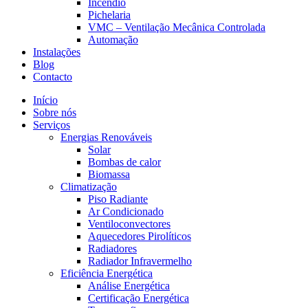
Incêndio
Pichelaria
VMC – Ventilação Mecânica Controlada
Automação
Instalações
Blog
Contacto
Início
Sobre nós
Serviços
Energias Renováveis
Solar
Bombas de calor
Biomassa
Climatização
Piso Radiante
Ar Condicionado
Ventiloconvectores
Aquecedores Pirolíticos
Radiadores
Radiador Infravermelho
Eficiência Energética
Análise Energética
Certificação Energética