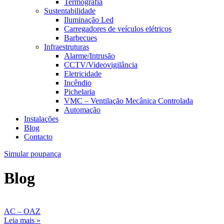
Termografia
Sustentabilidade
Iluminação Led
Carregadores de veículos elétricos
Barbecues
Infraestruturas
Alarme/Intrusão
CCTV/Videovigilância
Eletricidade
Incêndio
Pichelaria
VMC – Ventilação Mecânica Controlada
Automação
Instalações
Blog
Contacto
Simular poupança
Blog
AC – OAZ
Leia mais »