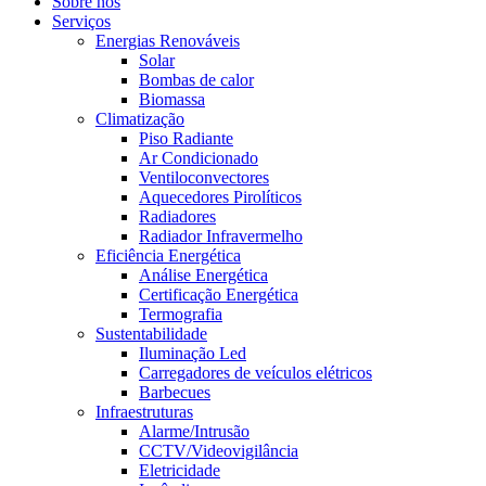
Sobre nós
Serviços
Energias Renováveis
Solar
Bombas de calor
Biomassa
Climatização
Piso Radiante
Ar Condicionado
Ventiloconvectores
Aquecedores Pirolíticos
Radiadores
Radiador Infravermelho
Eficiência Energética
Análise Energética
Certificação Energética
Termografia
Sustentabilidade
Iluminação Led
Carregadores de veículos elétricos
Barbecues
Infraestruturas
Alarme/Intrusão
CCTV/Videovigilância
Eletricidade